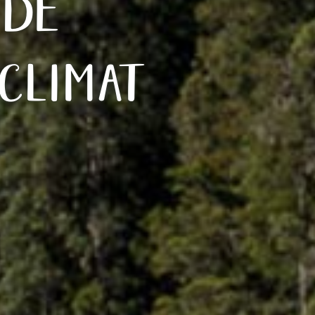
nde
 climat