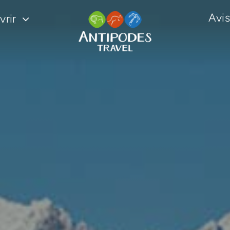
Avis
rir