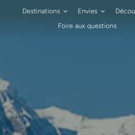
Passer
Destinations
Envies
Découv
au
contenu
Foire aux questions