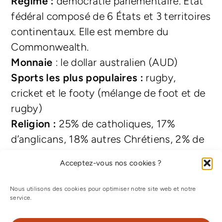
Régime :
démocratie parlementaire. Etat
fédéral composé de 6 États et 3 territoires
continentaux. Elle est membre du
Commonwealth.
Monnaie
: le dollar australien (AUD)
Sports les plus populaires :
rugby,
cricket et le footy (mélange de foot et de
rugby)
Religion :
25% de catholiques, 17%
d’anglicans, 18% autres Chrétiens, 2% de
bouddhistes, 2% de musulmans
Acceptez-vous nos cookies ?
Population et ethnies :
92% d’Européens,
7% d’asiatiques, 1% d’aborigènes
Nous utilisons des cookies pour optimiser notre site web et notre
(premiers habitants du pays)
service.
Climat :
tropical sur les côtes du nord et