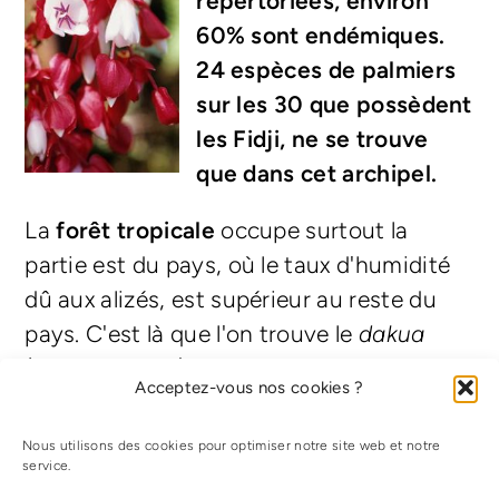
répertoriées, environ
60% sont endémiques.
24 espèces de palmiers
sur les 30 que possèdent
les Fidji, ne se trouve
que dans cet archipel.
La
forêt tropicale
occupe surtout la
partie est du pays, où le taux d'humidité
dû aux alizés, est supérieur au reste du
pays. C'est là que l'on trouve le
dakua
(kauri des Fidji) un arbre du Pacifique qui
Acceptez-vous nos cookies ?
peut atteindre des proportions
gigantesques.
Nous utilisons des cookies pour optimiser notre site web et notre
Le
tagimaucia
pousse en altitude. Sa fleur
service.