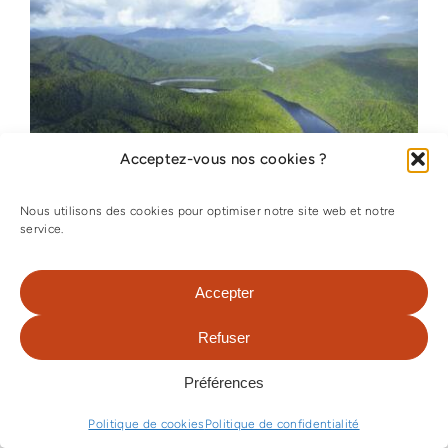
Acceptez-vous nos cookies ?
Nous utilisons des cookies pour optimiser notre site web et notre
service.
SÉJOUR TASMANIE – 11 JOURS
Accepter
Le grand tour de la Tasmanie, entre
Refuser
océan et montagnes, plages et forêts,
sans oublier les villes d'Hobart, Port
Préférences
Arthur et Launceston.
Politique de cookies
Politique de confidentialité