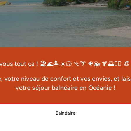
vous tout ça ! 🏖️🌊🏝️☀️🐚 🩴🌴 🐠🐳 🍹🌅🏄‍♂️ 👒
e, votre niveau de confort et vos envies, et la
votre séjour balnéaire en Océanie !
Balnéaire