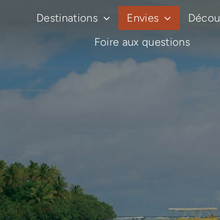
Passer
Destinations
Envies
Découv
au
contenu
Foire aux questions