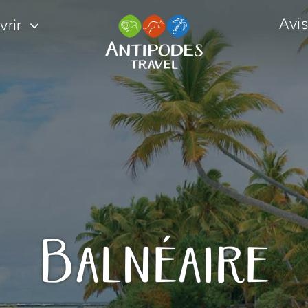
Avis
rir
Balnéaire