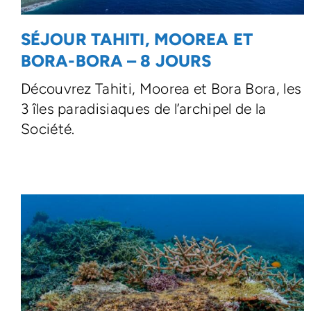
SÉJOUR TAHITI, MOOREA ET
BORA-BORA – 8 JOURS
Découvrez Tahiti, Moorea et Bora Bora, les
3 îles paradisiaques de l’archipel de la
Société.