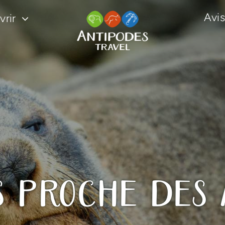
Avis
rir
s proche des 