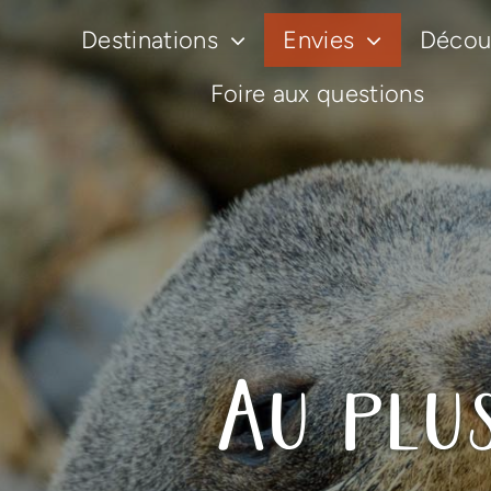
Passer
Destinations
Envies
Découv
au
contenu
Foire aux questions
Au plu