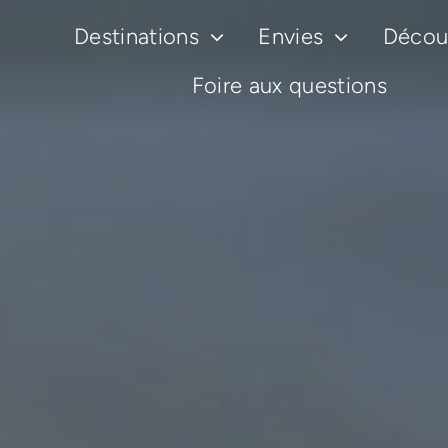
Passer
Destinations
Envies
Découv
au
contenu
Foire aux questions