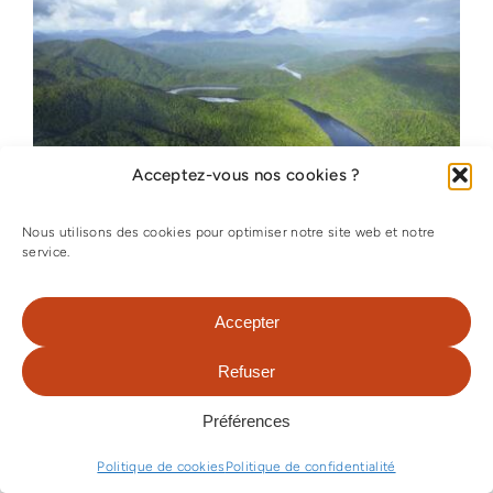
Acceptez-vous nos cookies ?
Nous utilisons des cookies pour optimiser notre site web et notre
service.
SÉJOUR TASMANIE – 11 JOURS
Accepter
Le grand tour de la Tasmanie, entre
Refuser
océan et montagnes, plages et forêts,
sans oublier les villes d'Hobart, Port
Préférences
Arthur et Launceston.
Politique de cookies
Politique de confidentialité