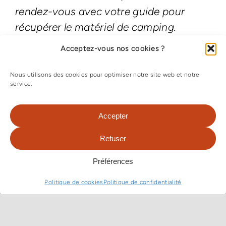
rendez-vous avec votre guide pour
récupérer le matériel de camping.
Acceptez-vous nos cookies ?
Ce matin, départ avec votre guide pour
Litchfield National Park.
Nous utilisons des cookies pour optimiser notre site web et notre
service.
En milieu de matinée, arrivée au
Reynolds Track qui se situe sur la
Accepter
franche sud-ouest du parc national.
Refuser
Traversée en 4X4 d’une longue étendue
d’eau qui, même en saison sèche, est
Préférences
encore assez profonde (80cm à 1
Politique de cookies
Politique de confidentialité
mètre).
Un petit chemin de traverse permet