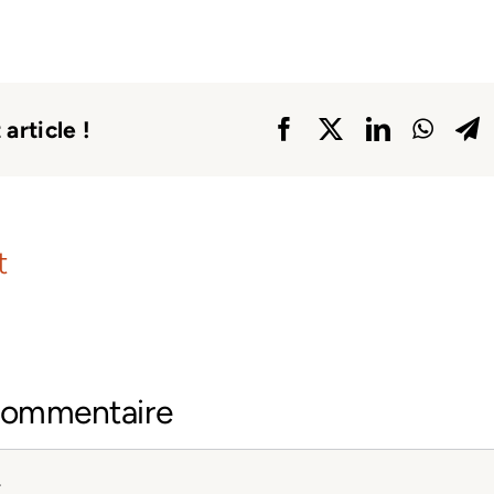
article !
t
 commentaire