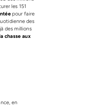
urer les 151
entée
pour faire
 quotidienne des
jà des millions
la chasse aux
ance, en