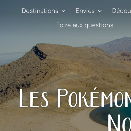
Passer
Destinations
Envies
Découv
au
contenu
Foire aux questions
Les Pokémo
No