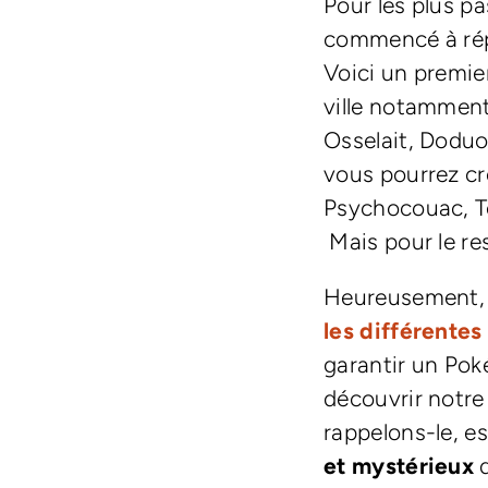
Pour les plus p
commencé à répe
Voici un premie
ville notamment
Osselait, Doduo
vous pourrez cr
Psychocouac, Te
Mais pour le res
Heureusement, 
les différente
garantir un Pok
découvrir notre
rappelons-le, e
et mystérieux
q