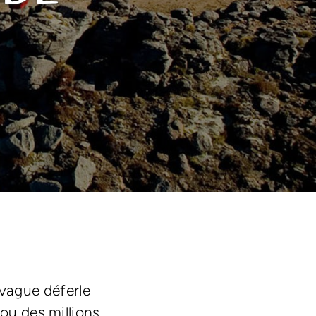
 vague déferle
ou des millions