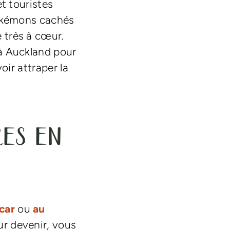
t touristes
Pokémons cachés
 très à cœur.
 à Auckland pour
oir attraper la
es en
car
ou
au
ur devenir, vous