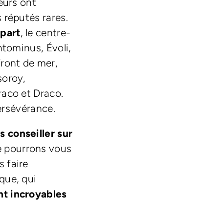
eurs ont
 réputés rares.
épart
, le centre-
ntominus, Évoli,
front de mer,
soroy,
raco et Draco.
persévérance.
s conseiller sur
e pourrons vous
 faire
que, qui
nt incroyables