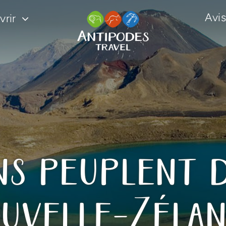
Avis
rir
ns peuplent d
uvelle-Zéla