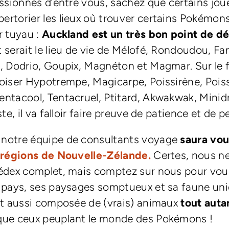
assionnés d’entre vous, sachez que certains jou
rtorier les lieux où trouver certains Pokémons
r tuyau :
Auckland est un très bon point de d
 serait le lieu de vie de Mélofé, Rondoudou, Fa
, Dodrio, Goupix, Magnéton et Magmar. Sur le 
oiser Hypotrempe, Magicarpe, Poissirène, Pois
ntacool, Tentacruel, Ptitard, Akwakwak, Minid
te, il va falloir faire preuve de patience et de 
notre équipe de consultants voyage
saura vou
s régions de Nouvelle-Zélande.
Certes, nous n
édex complet, mais comptez sur nous pour vous
 pays, ses paysages somptueux et sa faune uni
st aussi composée de (vrais) animaux
tout auta
ue ceux peuplant le monde des Pokémons !