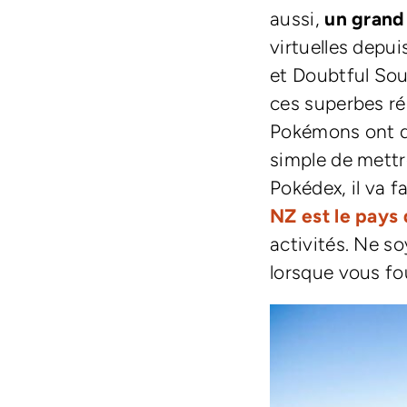
aussi,
un grand
virtuelles depui
et Doubtful Sou
ces superbes ré
Pokémons ont dé
simple de mettre
Pokédex, il va 
NZ est le pays 
activités. Ne s
lorsque vous fou