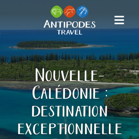
Passer
au
contenu
Nouvelle-
Calédonie :
destination
exceptionnelle