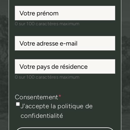
Votre
prénom
*
0 sur 100 caractères maximum
Votre
adresse
e-
Votre
mail
*
pays
0 sur 100 caractères maximum
de
résidence
Consentement
*
J'accepte la politique de
confidentialité