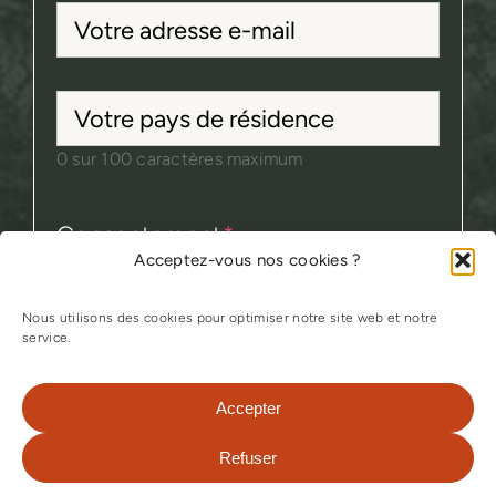
Votre
adresse
e-
Votre
mail
*
pays
0 sur 100 caractères maximum
de
résidence
Consentement
*
Acceptez-vous nos cookies ?
J'accepte la politique de
confidentialité
Nous utilisons des cookies pour optimiser notre site web et notre
service.
Accepter
Refuser
POUR VOTRE VOYAGE :