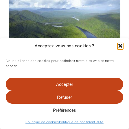
Acceptez-vous nos cookies ?
Nous utilisons des cookies pour optimiser notre site web et notre
service.
SÉJOUR TASMANIE – 11 JOURS
Accepter
Le grand tour de la Tasmanie, entre
Refuser
océan et montagnes, plages et forêts,
sans oublier les villes d'Hobart, Port
Préférences
Arthur et Launceston.
Politique de cookies
Politique de confidentialité